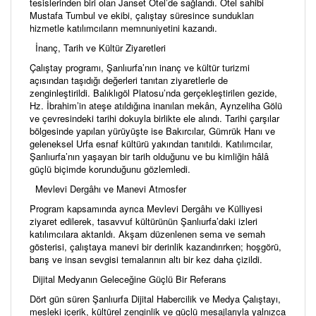
tesislerinden biri olan Janset Otel’de sağlandı. Otel sahibi
Mustafa Tumbul ve ekibi, çalıştay süresince sundukları
hizmetle katılımcıların memnuniyetini kazandı.
İnanç, Tarih ve Kültür Ziyaretleri
Çalıştay programı, Şanlıurfa’nın inanç ve kültür turizmi
açısından taşıdığı değerleri tanıtan ziyaretlerle de
zenginleştirildi. Balıklıgöl Platosu’nda gerçekleştirilen gezide,
Hz. İbrahim’in ateşe atıldığına inanılan mekân, Aynzeliha Gölü
ve çevresindeki tarihi dokuyla birlikte ele alındı. Tarihi çarşılar
bölgesinde yapılan yürüyüşte ise Bakırcılar, Gümrük Hanı ve
geleneksel Urfa esnaf kültürü yakından tanıtıldı. Katılımcılar,
Şanlıurfa’nın yaşayan bir tarih olduğunu ve bu kimliğin hâlâ
güçlü biçimde korunduğunu gözlemledi.
Mevlevi Dergâhı ve Manevi Atmosfer
Program kapsamında ayrıca Mevlevi Dergâhı ve Külliyesi
ziyaret edilerek, tasavvuf kültürünün Şanlıurfa’daki izleri
katılımcılara aktarıldı. Akşam düzenlenen sema ve semah
gösterisi, çalıştaya manevi bir derinlik kazandırırken; hoşgörü,
barış ve insan sevgisi temalarının altı bir kez daha çizildi.
Dijital Medyanın Geleceğine Güçlü Bir Referans
Dört gün süren Şanlıurfa Dijital Habercilik ve Medya Çalıştayı,
mesleki içerik, kültürel zenginlik ve güçlü mesajlarıyla yalnızca