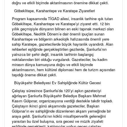
doğru ve etkili biçimde aktarılmasının önemine dikkat çekti.
Göbeklitepe, Karahantepe ve Karatepe Ziyaretleri
Program kapsamında TİGAD ailesi, insanlık tarihine ışık tutan
Göbeklitepe, Karahantepe ve Karatepe’yi ziyaret etti. 12 bin
yıllık geçmişiyle dünyanın bilinen en eski tapınak merkezi olan
Göbeklitepe, Neolitik Dönem’e dair önemli ipuçları sunan
Karahantepe ve bölgenin arkeolojik hafızasında önemli yere
sahip Karatepe, gazetecilerde büyük hayranlık uyandırdı. Alan
rehberleri eşliğinde gerçekleştirilen gezilerde, Şanlıurfa’nın
yalnızca bir şehir değil, insanlık tarihinin başlangıç
noktalarından biri olduğu vurgulandı. Gazeteciler, bu kadim
mirasın dünya kamuoyuna doğru ve etkili biçimde
aktarılmasının, hem kültürel diplomasi hem de turizm açısından
taşıdığı öneme dikkat çekti.
Büyükşehir Belediyesi Ev Sahipliğinde Kültür Gecesi
Çalıştay süresince Şanlıurfa’da 120’yi aşkın gazeteciyi
ağırlayan Şanlıurfa Büyükşehir Belediye Başkanı Mehmet
Kasım Gülpınar, organizasyona verdiği destekle takdir topladı.
Çalıştayın ikinci günü akşamında gazeteciler, Başkan
Gülpınar’ın ev sahipliğinde düzenlenen akşam yemeğinde bir
araya geldi. Şanlıurfa’nın köklü misafirperverlik geleneğini
yansıtan bu özel buluşma, sıra gecesi ve müzik ziyafeti
eşliğinde gerçekleşti; katılımcılar yoğun geçen çalıştay