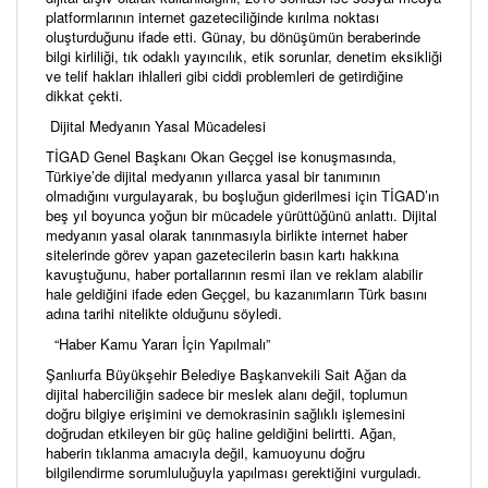
platformlarının internet gazeteciliğinde kırılma noktası
oluşturduğunu ifade etti. Günay, bu dönüşümün beraberinde
bilgi kirliliği, tık odaklı yayıncılık, etik sorunlar, denetim eksikliği
ve telif hakları ihlalleri gibi ciddi problemleri de getirdiğine
dikkat çekti.
Dijital Medyanın Yasal Mücadelesi
TİGAD Genel Başkanı Okan Geçgel ise konuşmasında,
Türkiye’de dijital medyanın yıllarca yasal bir tanımının
olmadığını vurgulayarak, bu boşluğun giderilmesi için TİGAD’ın
beş yıl boyunca yoğun bir mücadele yürüttüğünü anlattı. Dijital
medyanın yasal olarak tanınmasıyla birlikte internet haber
sitelerinde görev yapan gazetecilerin basın kartı hakkına
kavuştuğunu, haber portallarının resmi ilan ve reklam alabilir
hale geldiğini ifade eden Geçgel, bu kazanımların Türk basını
adına tarihi nitelikte olduğunu söyledi.
“Haber Kamu Yararı İçin Yapılmalı”
Şanlıurfa Büyükşehir Belediye Başkanvekili Sait Ağan da
dijital haberciliğin sadece bir meslek alanı değil, toplumun
doğru bilgiye erişimini ve demokrasinin sağlıklı işlemesini
doğrudan etkileyen bir güç haline geldiğini belirtti. Ağan,
haberin tıklanma amacıyla değil, kamuoyunu doğru
bilgilendirme sorumluluğuyla yapılması gerektiğini vurguladı.