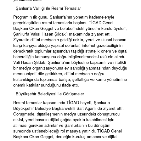
Şanlıurfa Valiliği ile Resmi Temaslar
Programın ilk günü, Şanlıurfa’nın yönetim kademeleriyle
gerçekleştirilen resmi temaslarla başladı. TİGAD Genel
Başkanı Okan Geçgel ve beraberindeki yönetim kurulu üyeleri,
Şanlıurfa Valisi Hasan Şıldak’ı makamında ziyaret etti.
Ziyarette dijital medyanın geldiği nokta, yerel ve ulusal basının
karşı karşıya olduğu yapısal sorunlar, internet gazeteciliğinin
demokratik toplumlar açısından taşıdığı stratejik önem ve dijital
haberciliğin kamuoyunu doğru bilgilendirmedeki rolü ele alındı.
Vali Hasan Şıldak, Şanlıurfa’nın böylesine kapsamlı ve nitelikli
bir medya organizasyonuna ev sahipliği yapmasından duyduğu
memnuniyeti dile getirirken, dijital medyanın doğru
kullanıldığında toplumsal barışa, şeffaflığa ve kamu yönetimine
önemli katkılar sunduğunu ifade etti.
Büyükşehir Belediyesi ile Görüşmeler
Resmi temaslar kapsamında TİGAD heyeti, Şanlıurfa
Büyükşehir Belediye Başkanvekili Sait Ağan’ı da ziyaret etti.
Görüşmede, dijitalleşmenin medya üzerindeki dönüştürücü
etkisi, yerel basının dijital çağda ayakta kalabilmesi için
atılması gereken adımlar ve Şanlıurfa’nın bu dönüşüm
sürecinde üstlenebileceği rol masaya yatırıldı. TİGAD Genel
Başkanı Okan Geçgel, derneğin kuruluş amacını ve dijital