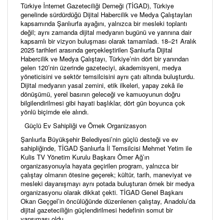
Türkiye İnternet Gazeteciliği Derneği (TİGAD), Türkiye
genelinde sürdürdüğü Dijital Habercilik ve Medya Çalıştayları
kapsamında Şanlıurfa ayağını, yalnızca bir mesleki toplantı
değil; aynı zamanda dijital medyanın bugünü ve yarınına dair
kapsamlı bir vizyon buluşması olarak tamamladı. 18–21 Aralık
2025 tarihleri arasında gerçekleştirilen Şanlıurfa Dijital
Habercilik ve Medya Çalıştayı, Türkiye’nin dört bir yanından
gelen 120’nin üzerinde gazeteciyi, akademisyeni, medya
yöneticisini ve sektör temsilcisini aynı çatı altında buluşturdu.
Dijital medyanın yasal zemini, etik ilkeleri, yapay zekâ ile
dönüşümü, yerel basının geleceği ve kamuoyunun doğru
bilgilendirilmesi gibi hayati başlıklar, dört gün boyunca çok
yönlü biçimde ele alındı.
Güçlü Ev Sahipliği ve Örnek Organizasyon
Şanlıurfa Büyükşehir Belediyesi’nin güçlü desteği ve ev
sahipliğinde, TİGAD Şanlıurfa İl Temsilcisi Mehmet Yetim ile
Kulis TV Yönetim Kurulu Başkanı Ömer Ağ’ın
organizasyonuyla hayata geçirilen program, yalnızca bir
çalıştay olmanın ötesine geçerek; kültür, tarih, maneviyat ve
mesleki dayanışmayı aynı potada buluşturan örnek bir medya
organizasyonu olarak dikkat çekti. TİGAD Genel Başkanı
Okan Geçgel’in öncülüğünde düzenlenen çalıştay, Anadolu’da
dijital gazeteciliğin güçlendirilmesi hedefinin somut bir
yansıması oldu.