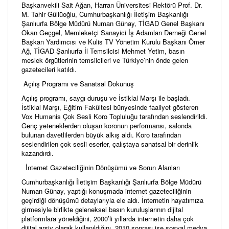
Başkanvekili Sait Ağan, Harran Üniversitesi Rektörü Prof. Dr.
M. Tahir Güllüoğlu, Cumhurbaşkanlığı İletişim Başkanlığı
Şanlıurfa Bölge Müdürü Numan Günay, TİGAD Genel Başkanı
Okan Geçgel, Memleketçi Sanayici İş Adamları Derneği Genel
Başkan Yardımcısı ve Kulis TV Yönetim Kurulu Başkanı Ömer
Ağ, TİGAD Şanlıurfa İl Temsilcisi Mehmet Yetim, basın
meslek örgütlerinin temsilcileri ve Türkiye’nin önde gelen
gazetecileri katıldı.
Açılış Programı ve Sanatsal Dokunuş
Açılış programı, saygı duruşu ve İstiklal Marşı ile başladı.
İstiklal Marşı, Eğitim Fakültesi bünyesinde faaliyet gösteren
Vox Humanis Çok Sesli Koro Topluluğu tarafından seslendirildi.
Genç yeteneklerden oluşan koronun performansı, salonda
bulunan davetlilerden büyük alkış aldı. Koro tarafından
seslendirilen çok sesli eserler, çalıştaya sanatsal bir derinlik
kazandırdı.
İnternet Gazeteciliğinin Dönüşümü ve Sorun Alanları
Cumhurbaşkanlığı İletişim Başkanlığı Şanlıurfa Bölge Müdürü
Numan Günay, yaptığı konuşmada internet gazeteciliğinin
geçirdiği dönüşümü detaylarıyla ele aldı. İnternetin hayatımıza
girmesiyle birlikte geleneksel basın kuruluşlarının dijital
platformlara yöneldiğini, 2000’li yıllarda internetin daha çok
dijital arşiv olarak kullanıldığını, 2010 sonrası ise sosyal medya