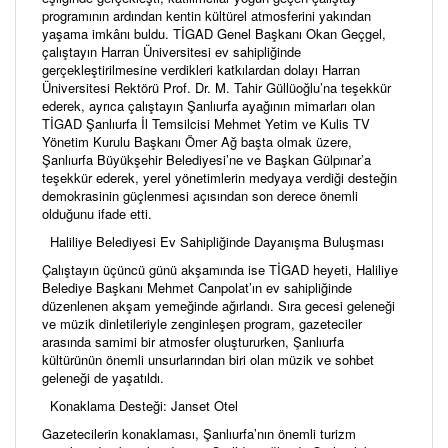
programının ardından kentin kültürel atmosferini yakından
yaşama imkânı buldu. TİGAD Genel Başkanı Okan Geçgel,
çalıştayın Harran Üniversitesi ev sahipliğinde
gerçekleştirilmesine verdikleri katkılardan dolayı Harran
Üniversitesi Rektörü Prof. Dr. M. Tahir Güllüoğlu’na teşekkür
ederek, ayrıca çalıştayın Şanlıurfa ayağının mimarları olan
TİGAD Şanlıurfa İl Temsilcisi Mehmet Yetim ve Kulis TV
Yönetim Kurulu Başkanı Ömer Ağ başta olmak üzere,
Şanlıurfa Büyükşehir Belediyesi’ne ve Başkan Gülpınar’a
teşekkür ederek, yerel yönetimlerin medyaya verdiği desteğin
demokrasinin güçlenmesi açısından son derece önemli
olduğunu ifade etti.
Haliliye Belediyesi Ev Sahipliğinde Dayanışma Buluşması
Çalıştayın üçüncü günü akşamında ise TİGAD heyeti, Haliliye
Belediye Başkanı Mehmet Canpolat’ın ev sahipliğinde
düzenlenen akşam yemeğinde ağırlandı. Sıra gecesi geleneği
ve müzik dinletileriyle zenginleşen program, gazeteciler
arasında samimi bir atmosfer oluştururken, Şanlıurfa
kültürünün önemli unsurlarından biri olan müzik ve sohbet
geleneği de yaşatıldı.
Konaklama Desteği: Janset Otel
Gazetecilerin konaklaması, Şanlıurfa’nın önemli turizm