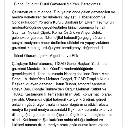
Birinci Oturum: Dijital Gazeteciliğin Yeni Paradigması
Çalıştayın oturumlarında, Türkiye’nin önde gelen gazetecileri ve
medya yöneticileri tecrübelerini paylaştı. Haberler.com ve
Sondakika.com Yönetim Kurulu Başkanı Dr. Ekrem Teymur’un
moderatörlüğünde gerçekleştirilen birinci oturumda İsmail
Saymaz, Nevzat Çiçek, Kemal Öztürk ve Alişer Delek;
geleneksel gazetecilikten dijital haberciliğe geçiş sürecini,
sosyal medyanın haber üretimine etkisini ve yapay zekânın
gazetecilikte oluşturduğu yeni paradigmayı değerlendirdi.
İkinci Oturum: İçerik, Algoritma ve Etik
Çalıştayın ikinci oturumu, TİGAD Genel Başkan Yardımcısı
gazeteci Mustafa İlker Yücel’in moderatörlüğünde
gerçekleştirildi. İkinci oturumda Haberglobal’dan Rabia Azra
Sözcü, A Haber’den Mehmet Geçgel, TİGAD Disiplin Kurulu
Başkanı duayen gazeteci Üstün Tuncer, fotoğraf sanatçısı
Ubeyit Baş, Google Türkiye’den Özgür Mehmet Kütküt ve
TİGAD Kastamonu İl Temsilcisi İrfan Salcı konuşmacı olarak
yer aldı. Oturumda dijital habercilikte içerik üretimi, görsel
anlatının gücü, algoritmaların haber dağıtımına etkisi, ulusal
medya ile yerel medya arasındaki ilişki, etik sorumluluklar ve
dijital çağda gazetecinin değişen rolü çok boyutlu biçimde ele
alındı. Katılımcılar, Şanlıurfa’nın sahip olduğu tarihsel ve
kültürel mirasın dijital medya aracılığıyla dünya kamuoyuna