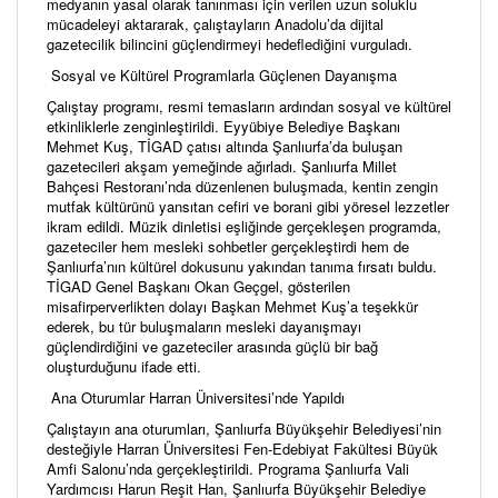
medyanın yasal olarak tanınması için verilen uzun soluklu
mücadeleyi aktararak, çalıştayların Anadolu’da dijital
gazetecilik bilincini güçlendirmeyi hedeflediğini vurguladı.
Sosyal ve Kültürel Programlarla Güçlenen Dayanışma
Çalıştay programı, resmi temasların ardından sosyal ve kültürel
etkinliklerle zenginleştirildi. Eyyübiye Belediye Başkanı
Mehmet Kuş, TİGAD çatısı altında Şanlıurfa’da buluşan
gazetecileri akşam yemeğinde ağırladı. Şanlıurfa Millet
Bahçesi Restoranı’nda düzenlenen buluşmada, kentin zengin
mutfak kültürünü yansıtan cefiri ve borani gibi yöresel lezzetler
ikram edildi. Müzik dinletisi eşliğinde gerçekleşen programda,
gazeteciler hem mesleki sohbetler gerçekleştirdi hem de
Şanlıurfa’nın kültürel dokusunu yakından tanıma fırsatı buldu.
TİGAD Genel Başkanı Okan Geçgel, gösterilen
misafirperverlikten dolayı Başkan Mehmet Kuş’a teşekkür
ederek, bu tür buluşmaların mesleki dayanışmayı
güçlendirdiğini ve gazeteciler arasında güçlü bir bağ
oluşturduğunu ifade etti.
Ana Oturumlar Harran Üniversitesi’nde Yapıldı
Çalıştayın ana oturumları, Şanlıurfa Büyükşehir Belediyesi’nin
desteğiyle Harran Üniversitesi Fen-Edebiyat Fakültesi Büyük
Amfi Salonu’nda gerçekleştirildi. Programa Şanlıurfa Vali
Yardımcısı Harun Reşit Han, Şanlıurfa Büyükşehir Belediye