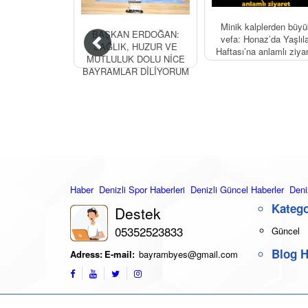
Minik kalplerden büyü
BAŞKAN ERDOĞAN:
vefa: Honaz’da Yaşlıla
SAĞLIK, HUZUR VE
Haftası’na anlamlı ziya
MUTLULUK DOLU NİCE
BAYRAMLAR DİLİYORUM
Haber
Denizli Spor Haberleri
Denizli Güncel Haberler
Deni
Katego
Destek
05352523833
Güncel
Blog H
Adress:
E-mail:
bayrambyes@gmail.com