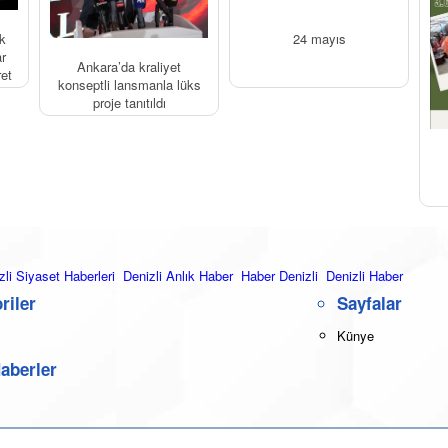
k
24 mayıs
r
Ankara’da kraliyet
ret
konseptli lansmanla lüks
proje tanıtıldı
zli Siyaset Haberleri
Denizli Anlık Haber
Haber Denizli
Denizli Haber
riler
Sayfalar
Künye
aberler