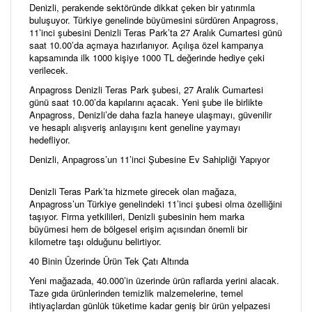
Denizli, perakende sektöründe dikkat çeken bir yatırımla
buluşuyor. Türkiye genelinde büyümesini sürdüren Anpagross,
11’inci şubesini Denizli Teras Park’ta 27 Aralık Cumartesi günü
saat 10.00’da açmaya hazırlanıyor. Açılışa özel kampanya
kapsamında ilk 1000 kişiye 1000 TL değerinde hediye çeki
verilecek.
Anpagross Denizli Teras Park şubesi, 27 Aralık Cumartesi
günü saat 10.00’da kapılarını açacak. Yeni şube ile birlikte
Anpagross, Denizli’de daha fazla haneye ulaşmayı, güvenilir
ve hesaplı alışveriş anlayışını kent geneline yaymayı
hedefliyor.
Denizli, Anpagross’un 11’inci Şubesine Ev Sahipliği Yapıyor
Denizli Teras Park’ta hizmete girecek olan mağaza,
Anpagross’un Türkiye genelindeki 11’inci şubesi olma özelliğini
taşıyor. Firma yetkilileri, Denizli şubesinin hem marka
büyümesi hem de bölgesel erişim açısından önemli bir
kilometre taşı olduğunu belirtiyor.
40 Binin Üzerinde Ürün Tek Çatı Altında
Yeni mağazada, 40.000’in üzerinde ürün raflarda yerini alacak.
Taze gıda ürünlerinden temizlik malzemelerine, temel
ihtiyaçlardan günlük tüketime kadar geniş bir ürün yelpazesi