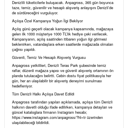
Denizlili tüketicilerle buluşacak. Anpagross, 365 gün boyunca
taze, temiz, güvenilir ve hesaplı alışveriş anlayışını Denizli’de
de sürdüreceğini vurguluyor.
Açılışa Özel Kampanya Yoğun İlgi Bekliyor
Açılış günü geçerli olacak kampanya kapsamında, mağazaya
gelen ilk 1000 müşteriye 1000 TL’lik hediye çeki verilecek.
Kampanyanın, açılış saatinden itibaren yoğun ilgi görmesi
beklenirken, vatandaşlara erken saatlerde mağazada olmaları
çağrısı yapıldı.
Güvenli, Temiz Ve Hesaplı Alışveriş Vurgusu
Anpagross yetkilileri, Denizli Teras Park şubesinde temiz
raflar, düzenli mağaza yapısı ve güvenli alışveriş ortamının ön
planda tutulacağını belirtti. Cebin dostu fiyat politikasıyla her
gün, her an ulaşılabilir bir alışveriş deneyimi sunulması
hedefleniyor.
Tüm Denizli Halkı Açılışa Davet Edildi
Anpagross tarafından yapılan açıklamada, açılışa tüm Denizli
halkının davetli olduğu ifade edilirken, kampanya detayları ve
güncel kataloglara firmanın Instagram hesabı;
https://www.instagram.com/anpagross/?hl=tr üzerinden
ulaşılabileceği bildirildi.