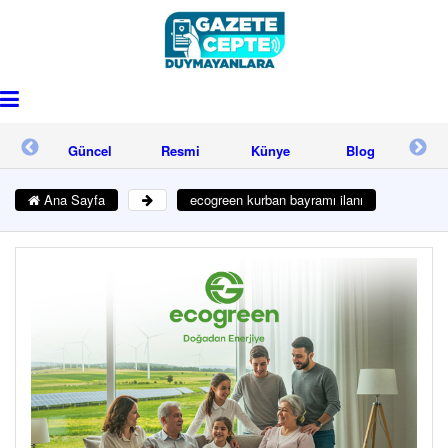
işim
Güncel
Resmi
Künye
Blog
İle
Reklam
Ana Sayfa
ecogreen kurban bayramı ilanı