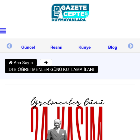
işim
Güncel
Resmi
Künye
Blog
İle
Reklam
Ana Sayfa
DTB ÖĞRETMENLER GÜNÜ KUTLAMA İLANI