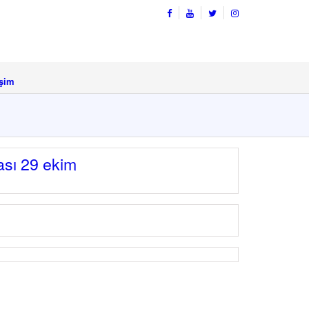
işim
sası 29 ekim