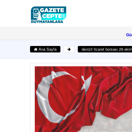
Gü
Ana Sayfa
denizli ticaret borsası 29 eki