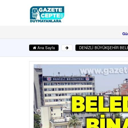
Gü
Ana Sayfa
DENİZLİ BÜYÜKŞEHİR BELE