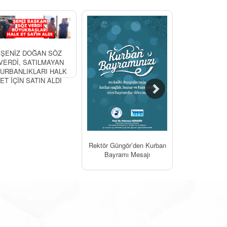
ŞENİZ DOĞAN SÖZ
Bayram Co
VERDİ, SATILMAYAN
Yazısı
URBANLIKLARI HALK
ET İÇİN SATIN ALDI
Rektör Güngör’den Kurban
Bayramı Mesajı