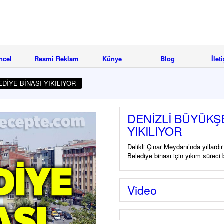
ncel
Resmi Reklam
Künye
Blog
İlet
DİYE BİNASI YIKILIYOR
DENİZLİ BÜYÜKŞ
YIKILIYOR
Delikli Çınar Meydanı’nda yıllardı
Belediye binası için yıkım süreci 
Video