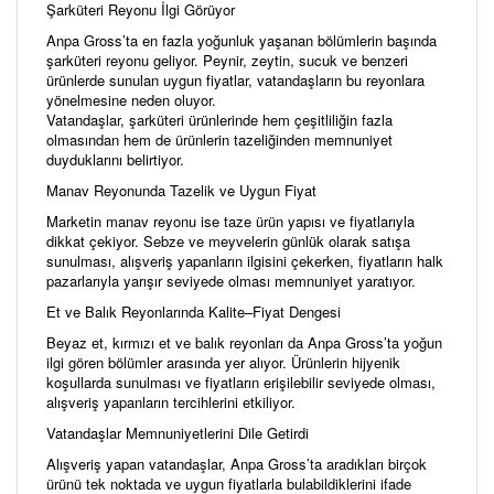
Şarküteri Reyonu İlgi Görüyor
Anpa Gross’ta en fazla yoğunluk yaşanan bölümlerin başında
şarküteri reyonu geliyor. Peynir, zeytin, sucuk ve benzeri
ürünlerde sunulan uygun fiyatlar, vatandaşların bu reyonlara
yönelmesine neden oluyor.
Vatandaşlar, şarküteri ürünlerinde hem çeşitliliğin fazla
olmasından hem de ürünlerin tazeliğinden memnuniyet
duyduklarını belirtiyor.
Manav Reyonunda Tazelik ve Uygun Fiyat
Marketin manav reyonu ise taze ürün yapısı ve fiyatlarıyla
dikkat çekiyor. Sebze ve meyvelerin günlük olarak satışa
sunulması, alışveriş yapanların ilgisini çekerken, fiyatların halk
pazarlarıyla yarışır seviyede olması memnuniyet yaratıyor.
Et ve Balık Reyonlarında Kalite–Fiyat Dengesi
Beyaz et, kırmızı et ve balık reyonları da Anpa Gross’ta yoğun
ilgi gören bölümler arasında yer alıyor. Ürünlerin hijyenik
koşullarda sunulması ve fiyatların erişilebilir seviyede olması,
alışveriş yapanların tercihlerini etkiliyor.
Vatandaşlar Memnuniyetlerini Dile Getirdi
Alışveriş yapan vatandaşlar, Anpa Gross’ta aradıkları birçok
ürünü tek noktada ve uygun fiyatlarla bulabildiklerini ifade