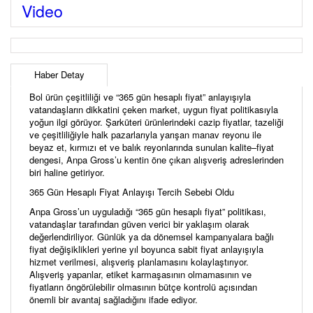
Video
Haber Detay
Bol ürün çeşitliliği ve “365 gün hesaplı fiyat” anlayışıyla
vatandaşların dikkatini çeken market, uygun fiyat politikasıyla
yoğun ilgi görüyor. Şarküteri ürünlerindeki cazip fiyatlar, tazeliği
ve çeşitliliğiyle halk pazarlarıyla yarışan manav reyonu ile
beyaz et, kırmızı et ve balık reyonlarında sunulan kalite–fiyat
dengesi, Anpa Gross’u kentin öne çıkan alışveriş adreslerinden
biri haline getiriyor.
365 Gün Hesaplı Fiyat Anlayışı Tercih Sebebi Oldu
Anpa Gross’un uyguladığı “365 gün hesaplı fiyat” politikası,
vatandaşlar tarafından güven verici bir yaklaşım olarak
değerlendiriliyor. Günlük ya da dönemsel kampanyalara bağlı
fiyat değişiklikleri yerine yıl boyunca sabit fiyat anlayışıyla
hizmet verilmesi, alışveriş planlamasını kolaylaştırıyor.
Alışveriş yapanlar, etiket karmaşasının olmamasının ve
fiyatların öngörülebilir olmasının bütçe kontrolü açısından
önemli bir avantaj sağladığını ifade ediyor.